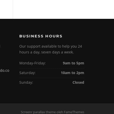
BUSINESS HOURS
l
Our support available to help you 24
hours a day, seven days a week.
Monday-Friday:
9am to 5pm
do.co
Saturday:
10am to 2pm
Sunday:
Closed
Screenr parallax theme
oleh FameThemes