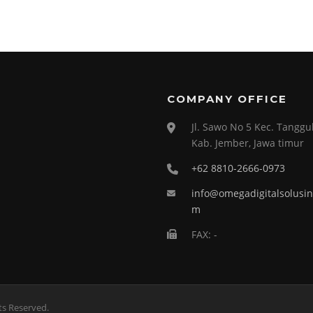
COMPANY OFFICE
Jl. Sawo No 5 Kec. Tanggu
Kab. Jember, Jawa timur
+62 8810-2666-0973
info@omegadigitalsolusin
m
FAX: -
s Reserved.