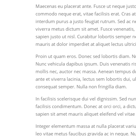
Maecenas eu placerat ante. Fusce ut neque justo,
commodo neque erat, vitae facilisis erat. Cras a
interdum purus a justo feugiat rutrum. Sed ac n
viverra metus dictum sit amet. Fusce venenatis, u
sapien justo ut nisl. Curabitur lobortis semper n
mauris at dolor imperdiet at aliquet lectus ultr
Proin ut quam eros. Donec sed lobortis diam. Nul
Nunc vehicula dapibus ipsum. Duis venenatis r
mollis nec, auctor nec massa. Aenean tempus dui e
ante et viverra lacinia, lectus sem lobortis dui, u
consequat semper. Nulla non fringilla diam.
In facilisis scelerisque dui vel dignissim. Sed nunc
facilisis condimentum. Donec at orci orci, a dict
sapien sit amet mauris aliquet eleifend vel vitae
Integer elementum massa at nulla placerat variu
leo vitae metus faucibus gravida ac in neque. Nul