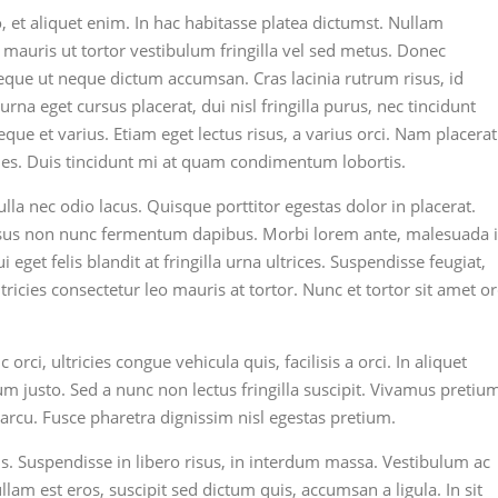
 et aliquet enim. In hac habitasse platea dictumst. Nullam
t mauris ut tortor vestibulum fringilla vel sed metus. Donec
eque ut neque dictum accumsan. Cras lacinia rutrum risus, id
rna eget cursus placerat, dui nisl fringilla purus, nec tincidunt
eque et varius. Etiam eget lectus risus, a varius orci. Nam placerat
icies. Duis tincidunt mi at quam condimentum lobortis.
la nec odio lacus. Quisque porttitor egestas dolor in placerat.
isus non nunc fermentum dapibus. Morbi lorem ante, malesuada 
get felis blandit at fringilla urna ultrices. Suspendisse feugiat,
ltricies consectetur leo mauris at tortor. Nunc et tortor sit amet or
 orci, ultricies congue vehicula quis, facilisis a orci. In aliquet
um justo. Sed a nunc non lectus fringilla suscipit. Vivamus pretiu
 arcu. Fusce pharetra dignissim nisl egestas pretium.
s. Suspendisse in libero risus, in interdum massa. Vestibulum ac
lam est eros, suscipit sed dictum quis, accumsan a ligula. In sit